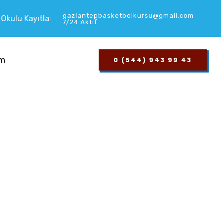
gaziantepbasketbolkursu@gmail.com
kulu Kayıtlarımız Başlamıştır
7/24 Aktif
im
0 (544) 943 99 43