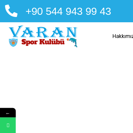
‪+90 544 943 99 43‬
Hakkımı
←