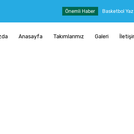
Önemli Haber
Basketbol Yaz O
zda
Anasayfa
Takımlarımız
Galeri
İletiş