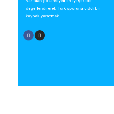
Var olan potansiyeli en iyi şekilde
değerlendirerek Türk sporuna ciddi bir
kaynak yaratmak.