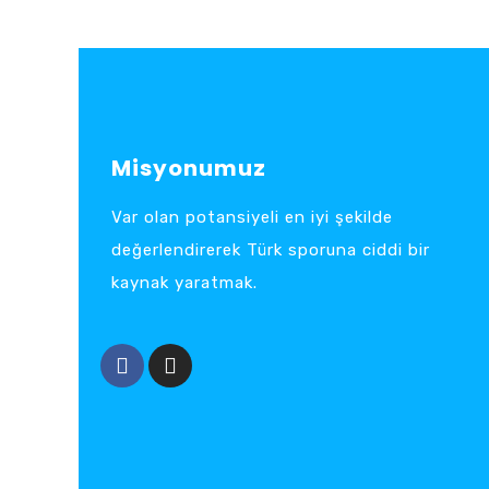
Misyonumuz
Var olan potansiyeli en iyi şekilde
değerlendirerek Türk sporuna ciddi bir
kaynak yaratmak.