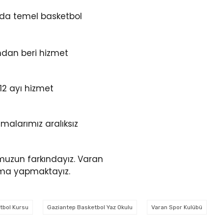
zda temel basketbol
ndan beri hizmet
12 ayı hizmet
alarımız aralıksız
muzun farkındayız. Varan
lışma yapmaktayız.
tbol Kursu
Gaziantep Basketbol Yaz Okulu
Varan Spor Kulübü