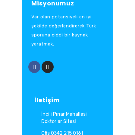
Misyonumuz
Var olan potansiyeli en iyi
şekilde değerlendirerek Türk
sporuna ciddi bir kaynak
yaratmak.
İletişim
İncili Pınar Mahallesi
Doktorlar Sitesi
Ofis 0342 215 0161