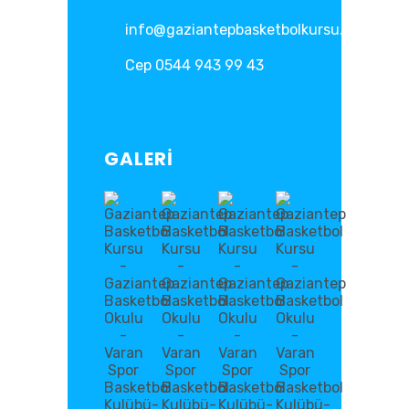
info@gaziantepbasketbolkursu.com
Cep 0544 943 99 43
GALERİ